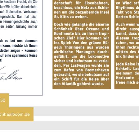
950
ionhaalboom.de