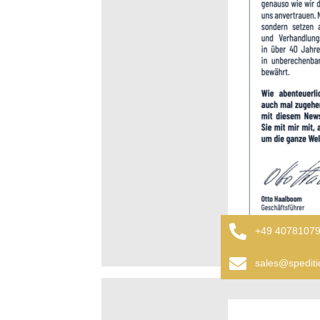
+49 4078107
sales@spedit