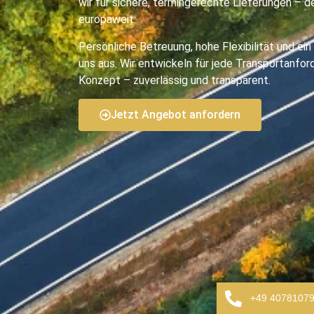
wir für sichere, termingerechte Lieferungen – 
europaweit.
Persönliche Betreuung, hohe Flexibilität und ei
uns aus. Wir entwickeln für jede Transportanfo
Konzept – zuverlässig und transparent.
Jetzt Angebot anfordern
+49 4078107