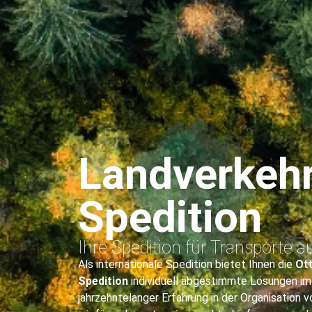
Landverkeh
Spedition
Ihre Spedition für Transporte a
Als internationale Spedition bietet Ihnen die
Ot
Spedition
individuell abgestimmte Lösungen im
jahrzehntelanger Erfahrung in der Organisation