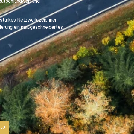
deutschlandweit und
n starkes Netzwerk zeichnen
rderung ein maßgeschneidertes
950