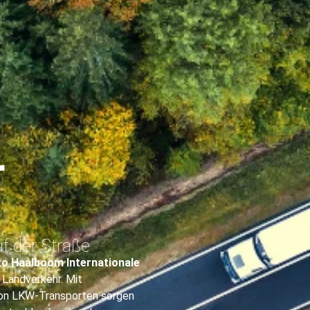
r
uf der Straße
to Haalboom Internationale
 Landverkehr. Mit
 von LKW-Transporten sorgen